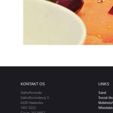
KONTAKT OS
LINKS
Dalhoffsminde
Sand
Dalhoffsmindevej 3
Social til
6100 Haderslev
Mobilrets
7457 5212
Whistlebl
Cvr.nr. 24124657