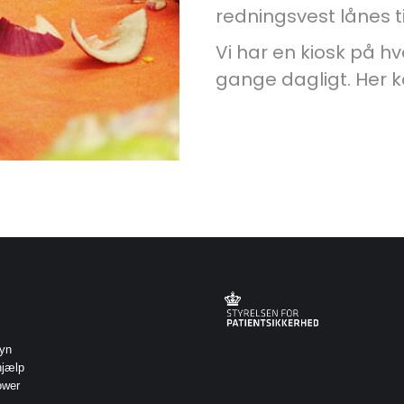
redningsvest lånes til
Vi har en kiosk på h
gange dagligt. Her k
syn
hjælp
ower