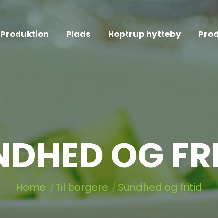
Produktion
Plads
Hoptrup hytteby
Prod
NDHED OG FRI
You are here:
Home
Til borgere
Sundhed og fritid