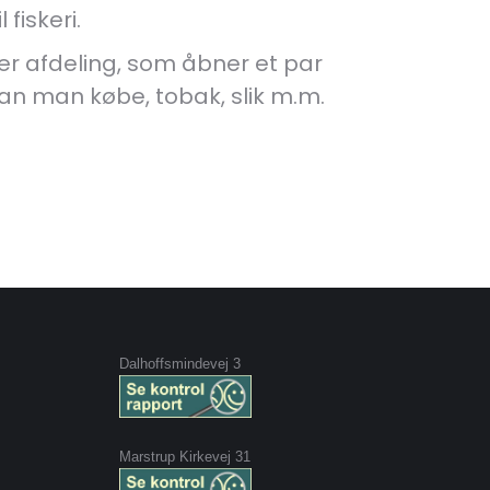
 fiskeri.
ver afdeling, som åbner et par
an man købe, tobak, slik m.m.
Dalhoffsmindevej 3
Marstrup Kirkevej 31