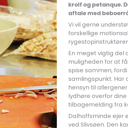
krolf og petanque. D
aftale med beboerr
Vi vil gerne understøt
forskellige motionsa
rygestopinstruktøre
En meget vigtig del 
muligheden for at få 
spise sammen, fordi v
samlingspunkt. Har 
hensyn til allergener 
lydhøre overfor dine
tilbagemelding fra 
Dalhoffsminde ejer
ved Slivsøen. Den kan