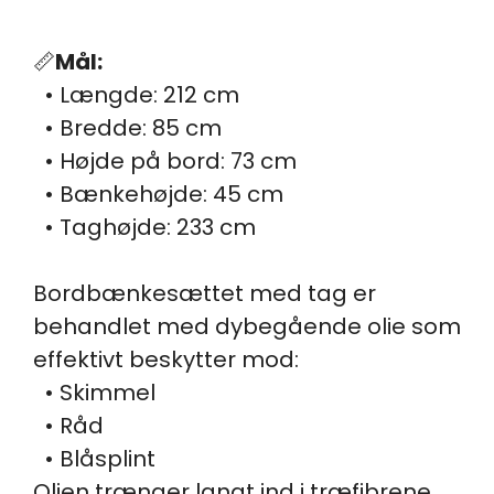
📏
Mål:
• Længde: 212 cm
• Bredde: 85 cm
• Højde på bord: 73 cm
• Bænkehøjde: 45 cm
• Taghøjde: 233 cm
Bordbænkesættet med tag er
behandlet med dybegående olie som
effektivt beskytter mod:
• Skimmel
• Råd
• Blåsplint
Olien trænger langt ind i træfibrene,