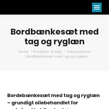
Bordbænkesæt med
tag og ryglæn
You are here:
Home
Produkter til salg
Træ produkter
Bordbænkesæt med tag og ryglæn
Bordebænkesæt med tag og ryglæn
– grundigt oliebehandlet for