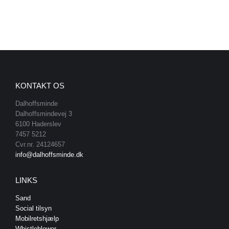
KONTAKT OS
Dalhoffsminde
Dalhoffsmindevej 3
6100 Haderslev
7457 5212
Cvr.nr. 24124657
info@dalhoffsminde.dk
LINKS
Sand
Social tilsyn
Mobilretshjælp
Whistleblower