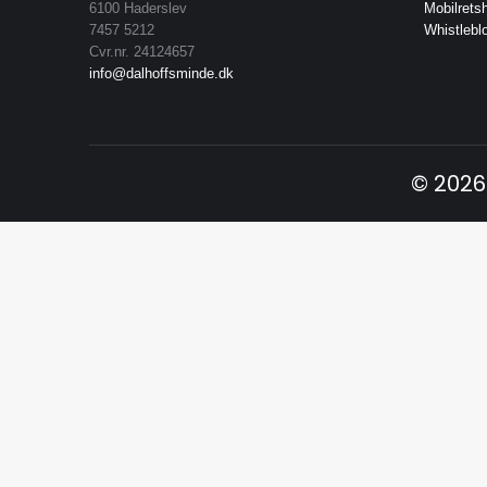
6100 Haderslev
Mobilrets
7457 5212
Whistlebl
Cvr.nr. 24124657
info@dalhoffsminde.dk
© 2026