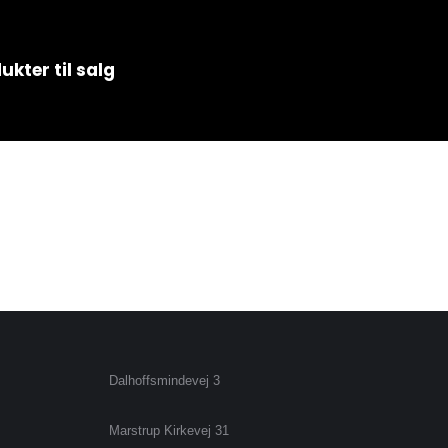
ukter til salg
Dalhoffsmindevej 3
Marstrup Kirkevej 31